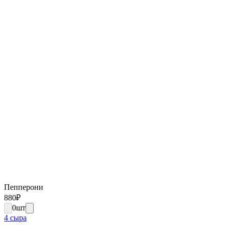
Пепперони
880
₽
0
шт
4 сыра