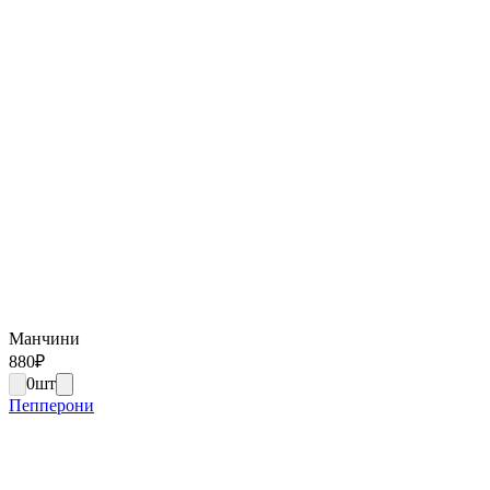
Манчини
880
₽
0
шт
Пепперони