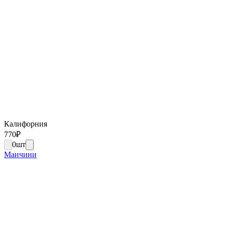
Калифорния
770
₽
0
шт
Манчини