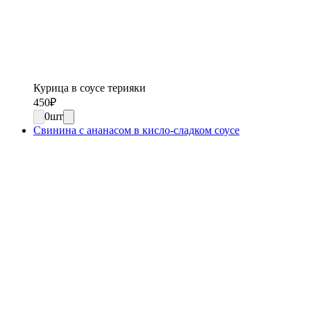
Курица в соусе терияки
450
₽
0
шт
Свинина с ананасом в кисло-сладком соусе