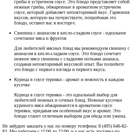
грибы в устричном соусе. Это блюдо представляет собой
нежные грибы, обжаренные в ароматном устричном
соусе, который добавляет неповторимый вкус. Гармония
вкусов, которую вы почувствуете, попробовав это
блюдо, оставит вас в восторге.
Свинина с ананасом в кисло-сладком соусе - идеальное
сочетание мяса и фруктов
Для любителей мясных блюд мы рекомендуем свинину с
ананасом в кисло-сладком соусе. Это блюдо сочетает
нежное мясо свинины с сладкими нотками ананаса,
создавая неповторимый вкусовой опыт. Вы полюбите
это блюдо с первого взгляда и первого вкуса.
Курица в соусе терияки - аромат и нежность в каждом
кусочке
Курица в соусе терияки - это идеальный выбор для
любителей нежных и сочных блюд. Нежные кусочки
куриного мяса обжариваются в ароматном соусе
терияки, придавая им особенный вкус и аромат. Это
блюдо станет отличным выбором для обеда или ужина.
Не забудьте заказать у нас по номеру телефона: 8 (495) 646-82-
83. Мы работаем с 11:00 до 22:00, и у нас есть доставка по