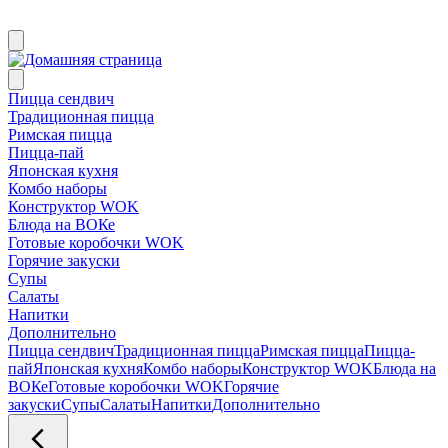
Пицца сендвич
Традиционная пицца
Римская пицца
Пицца-пай
Японская кухня
Комбо наборы
Конструктор WOK
Блюда на ВОКе
Готовые коробочки WOK
Горячие закуски
Супы
Салаты
Напитки
Дополнительно
Пицца сендвич
Традиционная пицца
Римская пицца
Пицца-
пай
Японская кухня
Комбо наборы
Конструктор WOK
Блюда на
ВОКе
Готовые коробочки WOK
Горячие
закуски
Супы
Салаты
Напитки
Дополнительно