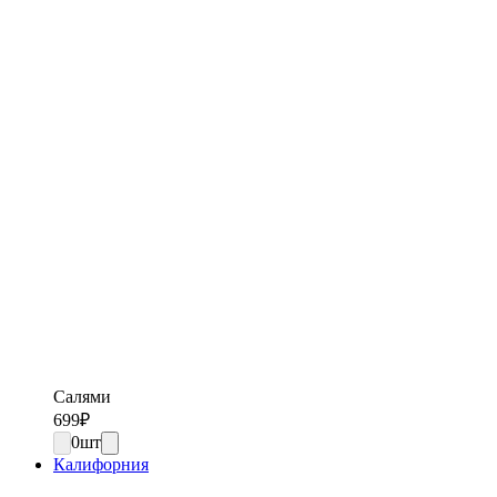
Салями
699
₽
0
шт
Калифорния