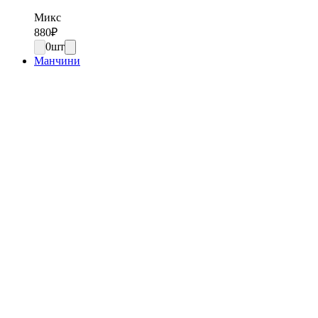
Микс
880
₽
0
шт
Манчини