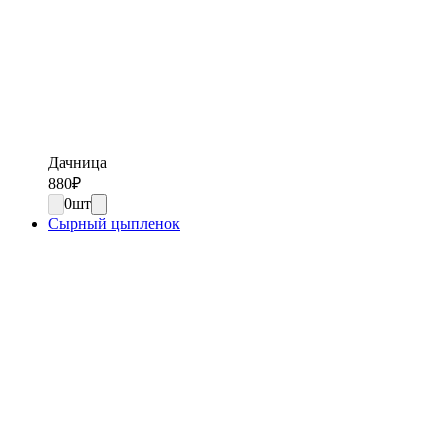
Дачница
880
₽
0
шт
Сырный цыпленок