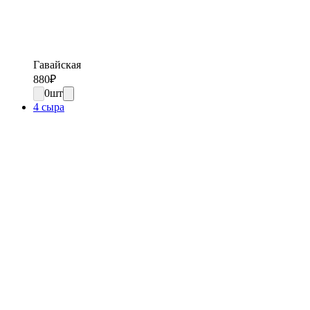
Гавайская
880
₽
0
шт
4 сыра