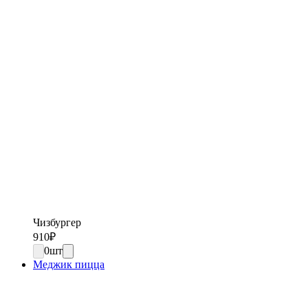
Чизбургер
910
₽
0
шт
Меджик пицца