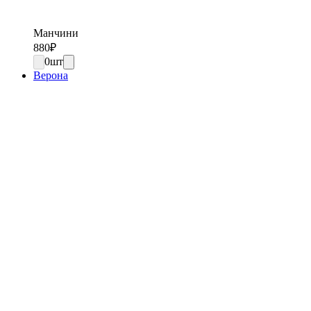
Манчини
880
₽
0
шт
Верона