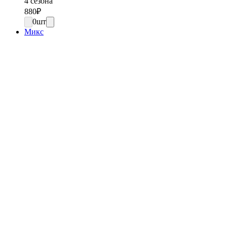
4 сезона
880
₽
0
шт
Микс