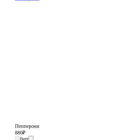
Пепперони
880
₽
0
шт