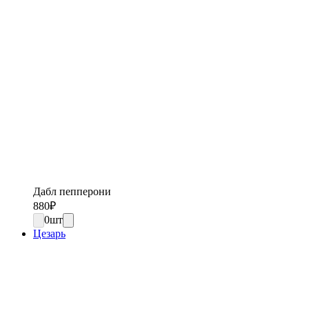
Дабл пепперони
880
₽
0
шт
Цезарь