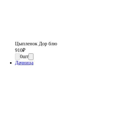
Цыпленок Дор блю
910
₽
0
шт
Дачница