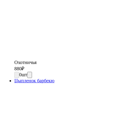
Охотничья
880
₽
0
шт
Цыпленок барбекю