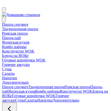
Пицца сендвич
Традиционная пицца
Римская пицца
Пицца-пай
Японская кухня
Комбо наборы
Конструктор WOK
Блюда на ВОКе
Готовые коробочки WOK
Горячие закуски
Супы
Салаты
Напитки
Дополнительно
Пицца сендвич
Традиционная пицца
Римская пицца
Пицца-
пай
Японская кухня
Комбо наборы
Конструктор WOK
Блюда на
ВОКе
Готовые коробочки WOK
Горячие
закуски
Супы
Салаты
Напитки
Дополнительно