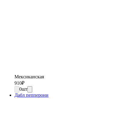
Мексиканская
910
₽
0
шт
Дабл пепперони