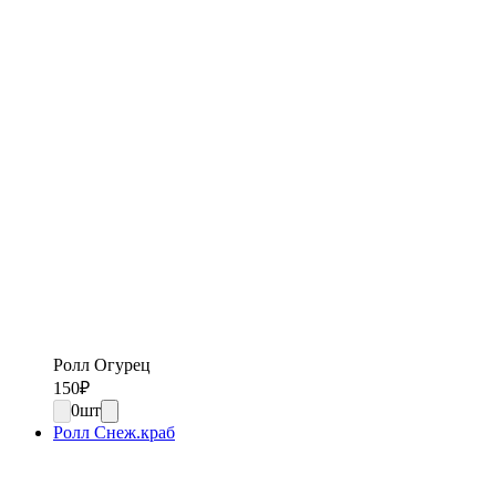
Ролл Огурец
150
₽
0
шт
Ролл Снеж.краб