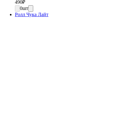
490
₽
0
шт
Ролл Чука Лайт