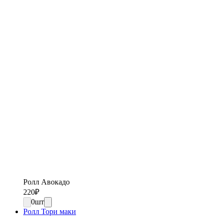
Ролл Авокадо
220
₽
0
шт
Ролл Тори маки