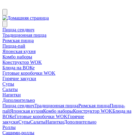
Пицца сендвич
Традиционная пицца
Римская пицца
Пицца-пай
Японская кухня
Комбо наборы
Конструктор WOK
Блюда на ВОКе
Готовые коробочки WOK
Горячие закуски
Супы
Салаты
Напитки
Дополнительно
Пицца сендвич
Традиционная пицца
Римская пицца
Пицца-
пай
Японская кухня
Комбо наборы
Конструктор WOK
Блюда на
ВОКе
Готовые коробочки WOK
Горячие
закуски
Супы
Салаты
Напитки
Дополнительно
Роллы
Сашими-роллы