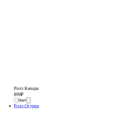
Ролл Канада
899
₽
0
шт
Ролл Огурец