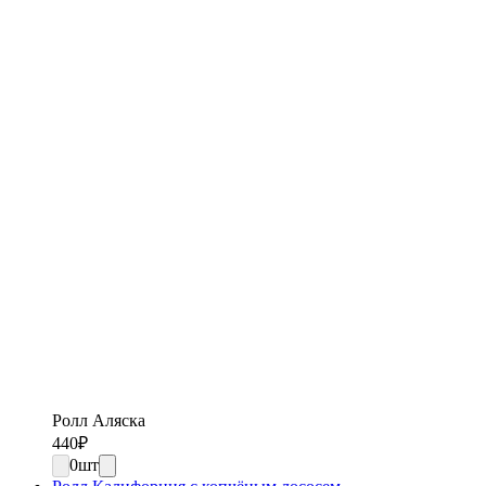
Ролл Аляска
440
₽
0
шт