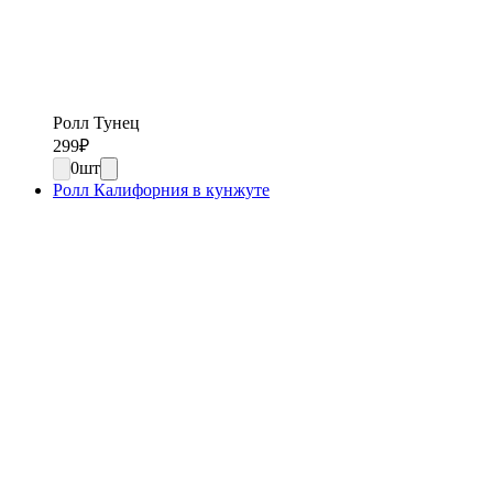
Ролл Тунец
299
₽
0
шт
Ролл Калифорния в кунжуте