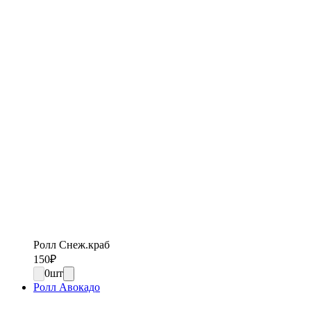
Ролл Снеж.краб
150
₽
0
шт
Ролл Авокадо