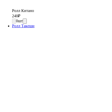
Ролл Китано
240
₽
0
шт
Ролл Такеши