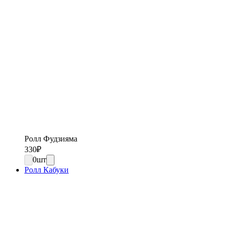
Ролл Фудзияма
330
₽
0
шт
Ролл Кабуки