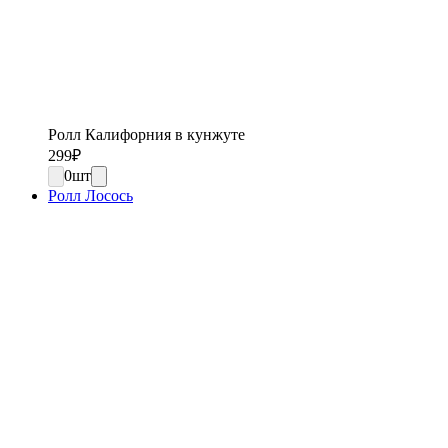
Ролл Калифорния в кунжуте
299
₽
0
шт
Ролл Лосось