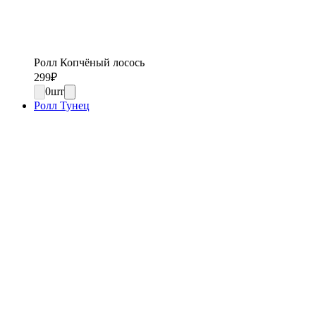
Ролл Копчёный лосось
299
₽
0
шт
Ролл Тунец