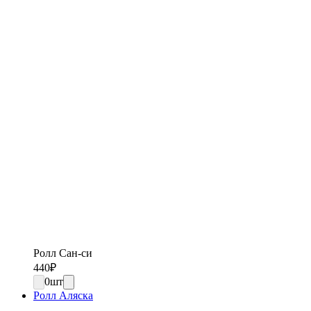
Ролл Сан-си
440
₽
0
шт
Ролл Аляска