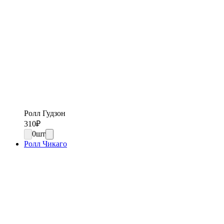
Ролл Гудзон
310
₽
0
шт
Ролл Чикаго