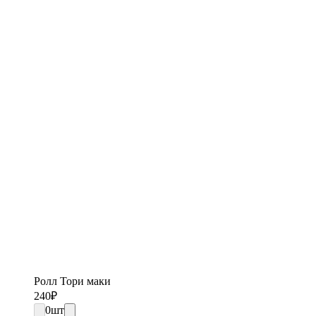
Ролл Тори маки
240
₽
0
шт