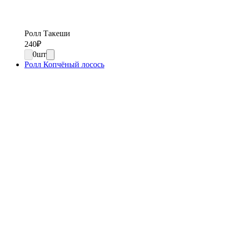
Ролл Такеши
240
₽
0
шт
Ролл Копчёный лосось