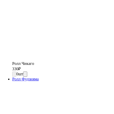
Ролл Чикаго
330
₽
0
шт
Ролл Фудзияма