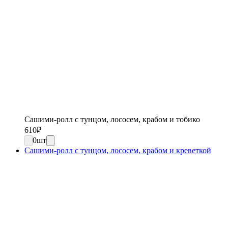
Сашими-ролл с тунцом, лососем, крабом и тобико
610
₽
0
шт
Сашими-ролл с тунцом, лососем, крабом и креветкой