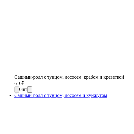
Сашими-ролл с тунцом, лососем, крабом и креветкой
610
₽
0
шт
Сашими-ролл с тунцом, лососем и кунжутом