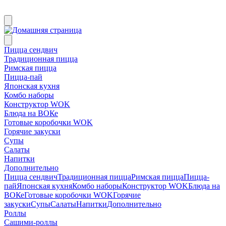
Пицца сендвич
Традиционная пицца
Римская пицца
Пицца-пай
Японская кухня
Комбо наборы
Конструктор WOK
Блюда на ВОКе
Готовые коробочки WOK
Горячие закуски
Супы
Салаты
Напитки
Дополнительно
Пицца сендвич
Традиционная пицца
Римская пицца
Пицца-
пай
Японская кухня
Комбо наборы
Конструктор WOK
Блюда на
ВОКе
Готовые коробочки WOK
Горячие
закуски
Супы
Салаты
Напитки
Дополнительно
Роллы
Сашими-роллы