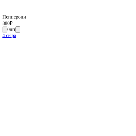
Пепперони
880
₽
0
шт
4 сыра