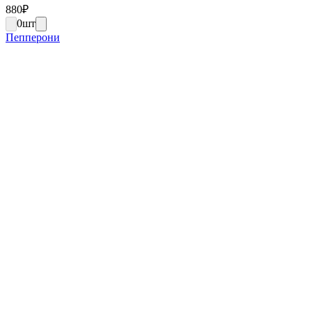
880
₽
0
шт
Пепперони