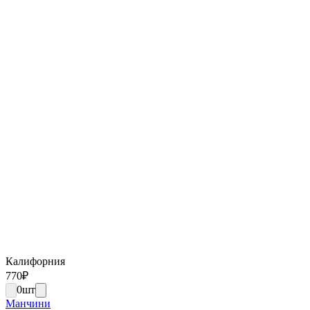
Калифорния
770
₽
0
шт
Манчини