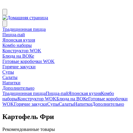
Традиционная пицца
Пицца-пай
Японская кухня
Комбо наборы
Конструктор WOK
Блюда на ВОКе
Готовые коробочки WOK
Горячие закуски
Супы
Салаты
Напитки
Дополнительно
Традиционная пицца
Пицца-пай
Японская кухня
Комбо
наборы
Конструктор WOK
Блюда на ВОКе
Готовые коробочки
WOK
Горячие закуски
Супы
Салаты
Напитки
Дополнительно
Картофель Фри
Рекомендованные товары