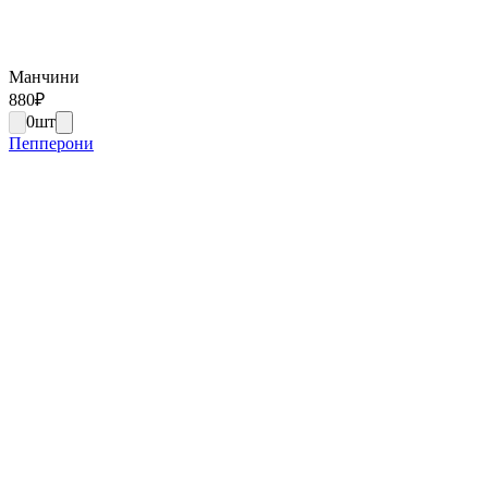
Манчини
880
₽
0
шт
Пепперони