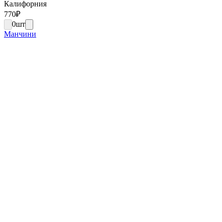
Калифорния
770
₽
0
шт
Манчини