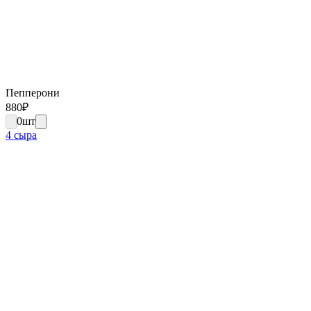
Пепперони
880
₽
0
шт
4 сыра