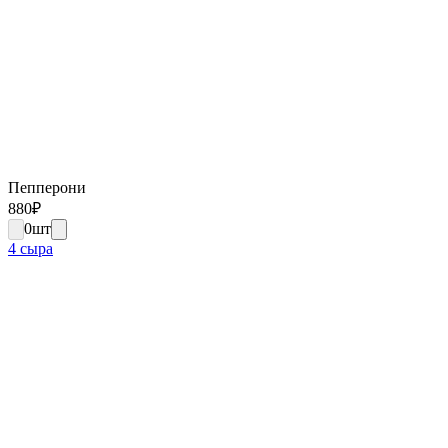
Пепперони
880
₽
0
шт
4 сыра