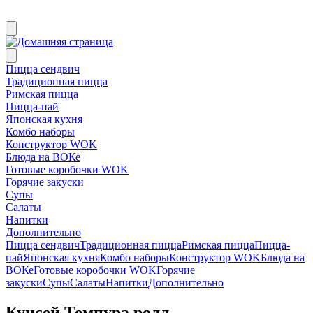
Пицца сендвич
Традиционная пицца
Римская пицца
Пицца-пай
Японская кухня
Комбо наборы
Конструктор WOK
Блюда на ВОКе
Готовые коробочки WOK
Горячие закуски
Супы
Салаты
Напитки
Дополнительно
Пицца сендвич
Традиционная пицца
Римская пицца
Пицца-
пай
Японская кухня
Комбо наборы
Конструктор WOK
Блюда на
ВОКе
Готовые коробочки WOK
Горячие
закуски
Супы
Салаты
Напитки
Дополнительно
Кунсей Темпура ролл