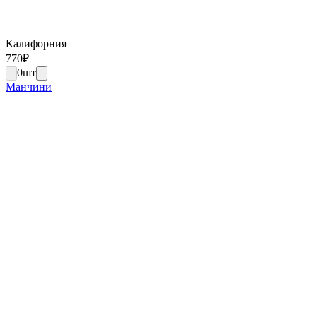
Калифорния
770
₽
0
шт
Манчини