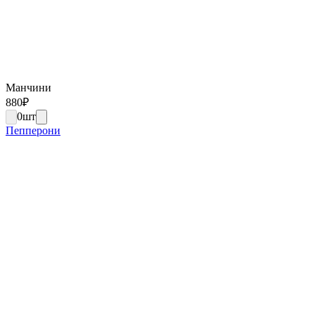
Манчини
880
₽
0
шт
Пепперони