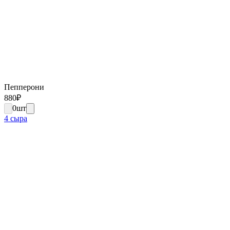
Пепперони
880
₽
0
шт
4 сыра