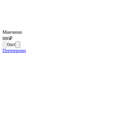
Манчини
880
₽
0
шт
Пепперони