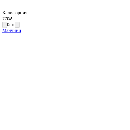
Калифорния
770
₽
0
шт
Манчини