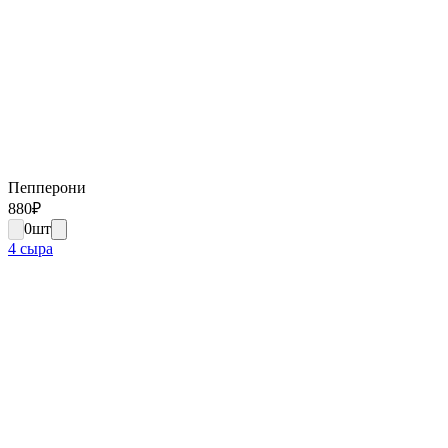
Пепперони
880
₽
0
шт
4 сыра