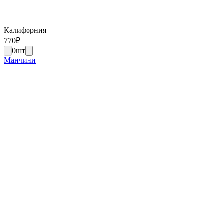
Калифорния
770
₽
0
шт
Манчини