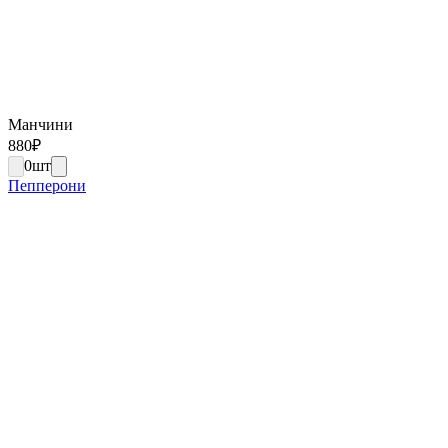
Манчини
880
₽
0
шт
Пепперони