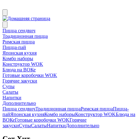
Пицца сендвич
Традиционная пицца
Римская пицца
Пицца-пай
Японская кухня
Комбо наборы
Конструктор WOK
Блюда на ВОКе
Готовые коробочки WOK
Горячие закуски
Супы
Салаты
Напитки
Дополнительно
Пицца сендвич
Традиционная пицца
Римская пицца
Пицца-
пай
Японская кухня
Комбо наборы
Конструктор WOK
Блюда на
ВОКе
Готовые коробочки WOK
Горячие
закуски
Супы
Салаты
Напитки
Дополнительно
Сет Хит