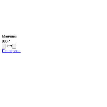
Манчини
880
₽
0
шт
Пепперони