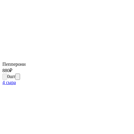
Пепперони
880
₽
0
шт
4 сыра