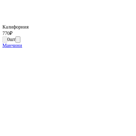
Калифорния
770
₽
0
шт
Манчини