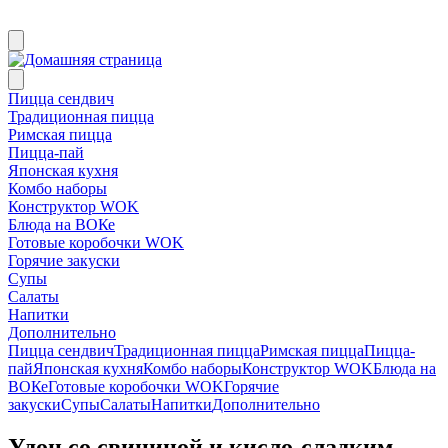
Пицца сендвич
Традиционная пицца
Римская пицца
Пицца-пай
Японская кухня
Комбо наборы
Конструктор WOK
Блюда на ВОКе
Готовые коробочки WOK
Горячие закуски
Супы
Салаты
Напитки
Дополнительно
Пицца сендвич
Традиционная пицца
Римская пицца
Пицца-
пай
Японская кухня
Комбо наборы
Конструктор WOK
Блюда на
ВОКе
Готовые коробочки WOK
Горячие
закуски
Супы
Салаты
Напитки
Дополнительно
Удон со свининой и кисло-сладким